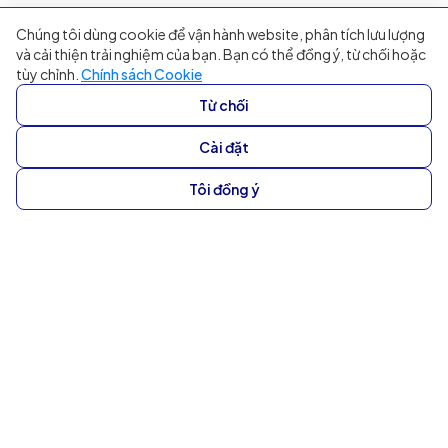
Chúng tôi dùng cookie để vận hành website, phân tích lưu lượng
và cải thiện trải nghiệm của bạn. Bạn có thể đồng ý, từ chối hoặc
tùy chỉnh.
Chính sách Cookie
Từ chối
Cài đặt
Tôi đồng ý
Phân tích trải nghiệm khách hàng
chính xác, nhanh chóng
Nhận phản hồi về chủ đề “nóng” thời gian thực