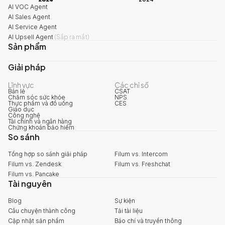
AI VOC Agent
AI Sales Agent
AI Service Agent
AI Upsell Agent
(
Sắp ra mắt
)
Sản phẩm
Giải pháp
Lĩnh vực
Các chỉ số
Bán lẻ
CSAT
Chăm sóc sức khỏe
NPS
Thực phẩm và đồ uống
CES
Giáo dục
Công nghệ
Tài chính và ngân hàng
Chứng khoán bảo hiểm
So sánh
Tổng hợp so sánh giải pháp
Filum vs. Intercom
Filum vs. Zendesk
Filum vs. Freshchat
Filum vs. Pancake
Tài nguyên
Blog
Sự kiện
Câu chuyện thành công
Tải tài liệu
Cập nhật sản phẩm
Báo chí và truyền thông