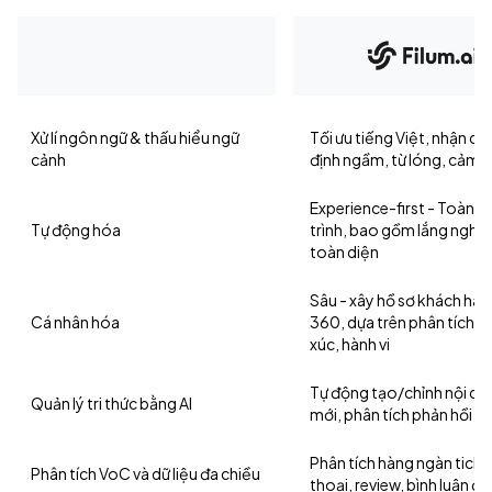
Xử lí ngôn ngữ & thấu hiểu ngữ
Tối ưu tiếng Việt, nhận diệ
cảnh
định ngầm, từ lóng, cảm 
Experience-first - Toàn b
Tự động hóa
trình, bao gồm lắng nghe
toàn diện
Sâu - xây hồ sơ khách hà
Cá nhân hóa
360, dựa trên phân tích 
xúc, hành vi
Tự động tạo/chỉnh nội du
Quản lý tri thức bằng AI
mới, phân tích phản hồi th
Phân tích hàng ngàn ticket
Phân tích VoC và dữ liệu đa chiều
thoại, review, bình luận đ