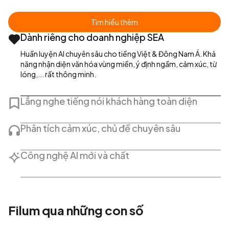
Tìm hiểu thêm
Dành riêng cho doanh nghiệp SEA
Huấn luyện AI chuyên sâu cho tiếng Việt & Đông Nam Á. Khả 
năng nhận diện văn hóa vùng miền, ý định ngầm, cảm xúc, từ 
lóng,... rất thông minh.
Lắng nghe tiếng nói khách hàng toàn diện
Tự động thu thập và quản lý ý kiến khách hàng từ mọi điểm 
chạm như chat, call, survey, review mạng xã hội, các nền tảng 
Phân tích cảm xúc, chủ đề chuyên sâu
TMĐT,...
Phân tích từng tin nhắn và feedback. Nắm bắt sắc thái cảm 
xúc và những vấn đề nổi bật. Báo cáo đa chiều trên 1 nền 
Công nghệ AI mới và chất
tảng.
Sử dụng các mô hình AI mới nhất, học sâu (Deep Learning), 
Hiểu Ngôn ngữ Tự nhiên (NLU), AI Tạo Sinh (GenAI) để thấu 
hiểu sâu và tương tác tự nhiên
Filum qua những con số