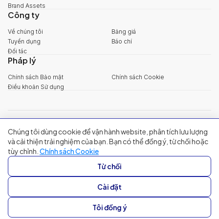
Brand Assets
Công ty
Về chúng tôi
Bảng giá
Tuyển dụng
Báo chí
Đối tác
Pháp lý
Chính sách Bảo mật
Chính sách Cookie
Điều khoản Sử dụng
explore@filum.ai
Chúng tôi dùng cookie để vận hành website, phân tích lưu lượng
+84 888 18 1313
và cải thiện trải nghiệm của bạn. Bạn có thể đồng ý, từ chối hoặc
Trụ sở chính
:
Tầng 03, 65-67 Đường B4, Khu đô thị Sala, Phường An
tùy chỉnh.
Chính sách Cookie
Khánh, TP Hồ Chí Minh
Singapore
:
20A Tanjong Pagar Road, Singapore
Từ chối
© 2024 Filum Inc. All rights reserved.
Cài đặt
Tôi đồng ý