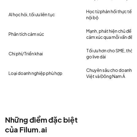
Học từ phản hồi thực tế, 
AI học hỏi, tối ưu liên tục
nội bộ
Mạnh, phát hiện chủ đề “
Phân tích cảm xúc
cảm xúc qua mỗi vấn đề
Tối ưu hơn cho SME, thời 
Chi phí/Triển khai
go live dài
Chuyên sâu cho doanh n
Loại doanh nghiệp phù hợp
Việt và Đông Nam Á
Những điểm đặc biệt
của Filum.ai