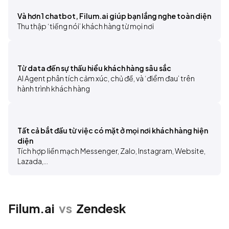
Và hơn 1 chatbot, Filum.ai giúp bạn lắng nghe toàn diện
Thu thập ‘tiếng nói’ khách hàng từ mọi nơi 
Từ data đến sự thấu hiểu khách hàng sâu sắc
AI Agent phân tích cảm xúc, chủ đề, và ‘điểm đau’ trên 
hành trình khách hàng
Tất cả bắt đầu từ việc có mặt ở mọi nơi khách hàng hiện
diện
Tích hợp liền mạch Messenger, Zalo, Instagram, Website, 
Lazada,...
Filum.ai
vs
Zendesk