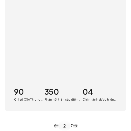
90
350
04
Chỉ số CSAT trung
Phản hồi trên các điểm
Chi nhánh được triển
bình
chạm
khai
2
7