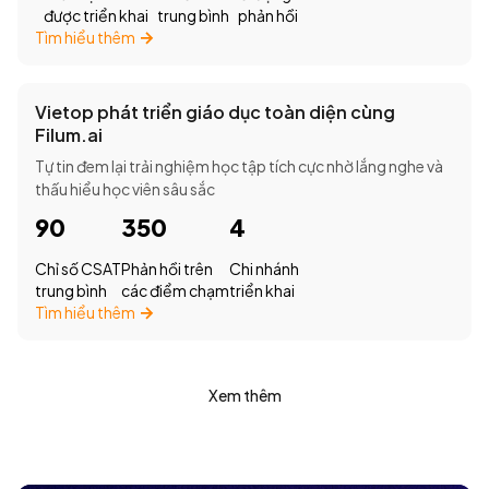
được triển khai
trung bình
phản hồi
Tìm hiểu thêm
Vietop phát triển giáo dục toàn diện cùng
Filum.ai
Tự tin đem lại trải nghiệm học tập tích cực nhờ lắng nghe và
thấu hiểu học viên sâu sắc
90
350
4
Chỉ số CSAT
Phản hồi trên
Chi nhánh
trung bình
các điểm chạm
triển khai
Tìm hiểu thêm
Xem thêm