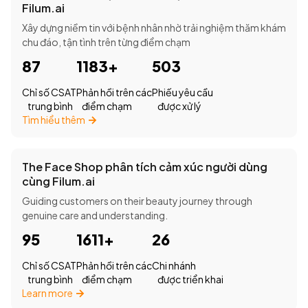
Filum.ai
Xây dựng niềm tin với bệnh nhân nhờ trải nghiệm thăm khám
chu đáo, tận tình trên từng điểm chạm
87
1183+
503
Chỉ số CSAT
Phản hồi trên các
Phiếu yêu cầu
trung bình
điểm chạm
được xử lý
Tìm hiểu thêm
The Face Shop phân tích cảm xúc người dùng
cùng Filum.ai
Guiding customers on their beauty journey through
genuine care and understanding.
95
1611+
26
Chỉ số CSAT
Phản hồi trên các
Chi nhánh
trung bình
điểm chạm
được triển khai
Learn more