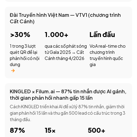
Đài Truyền hình Việt Nam — VTV1 (chương trình
Cất Cánh)
>30%
1.000+
Lần đầu
1 trong 3 lượt
qua các số phát sóng
VoA real-time cho
quét QR để lại
từ Gala 2025 → Cất
chương trình
phản hồi có nội
Cánh tháng 4/2026
truyền hình quốc
dung
gia
KINGLED × Filum.ai — 87% tin nhắn được AI gánh,
thời gian phản hồi nhanh gấp 15 lần
Cách KINGLED triển khai AI để xử lý 87% tin nhắn, giảm thời
gian phản hồi 15 lần và thu gần 500 lead có cấu trúc trong 3
tháng đầu.
87%
15×
500+