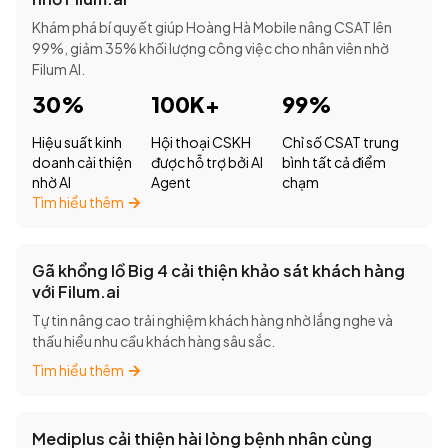
Khám phá bí quyết giúp Hoàng Hà Mobile nâng CSAT lên
99%, giảm 35% khối lượng công việc cho nhân viên nhờ
Filum AI.
30%
100K+
99%
Hiệu suất kinh
Hội thoại CSKH
Chỉ số CSAT trung
doanh cải thiện
được hỗ trợ bởi AI
bình tất cả điểm
nhờ AI
Agent
chạm
Tìm hiểu thêm
Gã khổng lồ Big 4 cải thiện khảo sát khách hàng
với Filum.ai
Tự tin nâng cao trải nghiệm khách hàng nhờ lắng nghe và
thấu hiểu nhu cầu khách hàng sâu sắc.
Tìm hiểu thêm
Mediplus cải thiện hài lòng bệnh nhân cùng