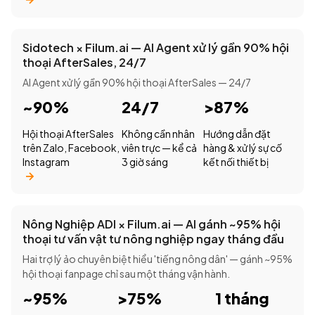
Sidotech × Filum.ai — AI Agent xử lý gần 90% hội
thoại AfterSales, 24/7
AI Agent xử lý gần 90% hội thoại AfterSales — 24/7
~90%
24/7
>87%
Hội thoại AfterSales
Không cần nhân
Hướng dẫn đặt
trên Zalo, Facebook,
viên trực — kể cả
hàng & xử lý sự cố
Instagram
3 giờ sáng
kết nối thiết bị
Nông Nghiệp ADI × Filum.ai — AI gánh ~95% hội
thoại tư vấn vật tư nông nghiệp ngay tháng đầu
Hai trợ lý ảo chuyên biệt hiểu 'tiếng nông dân' — gánh ~95%
hội thoại fanpage chỉ sau một tháng vận hành.
~95%
>75%
1 tháng