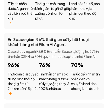
Tỉ lệ tin nhắn
Thời gian chờ trung
Lead có tên, số, sản
được AI gánh trên
bình giảm từ gần 3 giờ
phẩm, khu vực —
các kênh có triển
xuống còn hơn 10
phân loại theo độ
khai
phút
gấp
Én Space giảm 96% thời gian xử lý hội thoại
khách hàng nhờ Filum AI Agent
Case study ngành F&B & Event: Én Space tự động hoá 76%
tin nhắn CSKH và 70% quy trình lead capture nhờ Filum AI.
96%
76%
70%
Thời gian giải quyết
Tin nhắn chăm sóc
Từ lúc tiếp nhận tin
trung bình mỗi hội
khách hàng được AI
nhắn đến khi
thoại giảm từ
xử lý tự động thay vì
chuyển lead cho
7h46m còn 15 phút
100% nhân sự
phòng kinh doanh