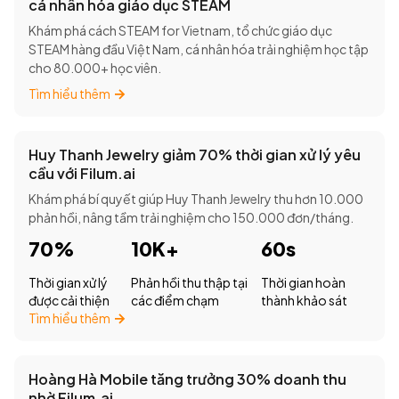
cá nhân hóa giáo dục STEAM
Khám phá cách STEAM for Vietnam, tổ chức giáo dục
STEAM hàng đầu Việt Nam, cá nhân hóa trải nghiệm học tập
cho 80.000+ học viên.
Tìm hiểu thêm
Huy Thanh Jewelry giảm 70% thời gian xử lý yêu
cầu với Filum.ai
Khám phá bí quyết giúp Huy Thanh Jewelry thu hơn 10.000
phản hồi, nâng tầm trải nghiệm cho 150.000 đơn/tháng.
70%
10K+
60s
Thời gian xử lý
Phản hồi thu thập tại
Thời gian hoàn
được cải thiện
các điểm chạm
thành khảo sát
Tìm hiểu thêm
Hoàng Hà Mobile tăng trưởng 30% doanh thu
nhờ Filum.ai