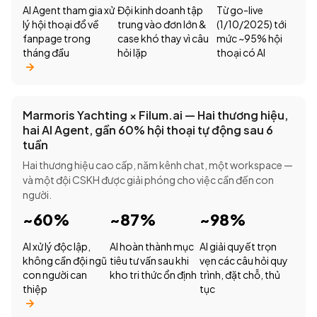
AI Agent tham gia xử
Đội kinh doanh tập
Từ go-live
lý hội thoại đổ về
trung vào đơn lớn &
(1/10/2025) tới
fanpage trong
case khó thay vì câu
mức ~95% hội
tháng đầu
hỏi lặp
thoại có AI
Marmoris Yachting × Filum.ai — Hai thương hiệu,
hai AI Agent, gần 60% hội thoại tự động sau 6
tuần
Hai thương hiệu cao cấp, năm kênh chat, một workspace —
và một đội CSKH được giải phóng cho việc cần đến con
người.
~60%
~87%
~98%
AI xử lý độc lập,
AI hoàn thành mục
AI giải quyết trọn
không cần đội ngũ
tiêu tư vấn sau khi
vẹn các câu hỏi quy
con người can
kho tri thức ổn định
trình, đặt chỗ, thủ
thiệp
tục