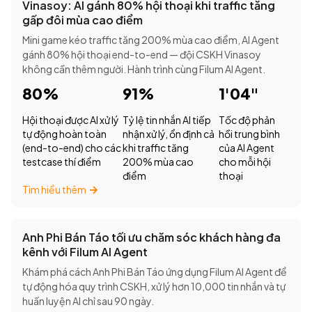
Vinasoy: AI gánh 80% hội thoại khi traffic tăng
gấp đôi mùa cao điểm
Mini game kéo traffic tăng 200% mùa cao điểm, AI Agent
gánh 80% hội thoại end-to-end — đội CSKH Vinasoy
không cần thêm người. Hành trình cùng Filum AI Agent.
80%
91%
1'04"
Hội thoại được AI xử lý
Tỷ lệ tin nhắn AI tiếp
Tốc độ phản
tự động hoàn toàn
nhận xử lý, ổn định cả
hồi trung bình
(end-to-end) cho các
khi traffic tăng
của AI Agent
testcase thí điểm
200% mùa cao
cho mỗi hội
điểm
thoại
Tìm hiểu thêm
Anh Phi Bán Táo tối ưu chăm sóc khách hàng đa
kênh với Filum AI Agent
Khám phá cách Anh Phi Bán Táo ứng dụng Filum AI Agent để
tự động hóa quy trình CSKH, xử lý hơn 10,000 tin nhắn và tự
huấn luyện AI chỉ sau 90 ngày.