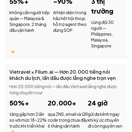
55%+
~90%
3 thị
trường
không cần người tiếp
AI hiện diện trong
quản — Malaysia &
hầu hết hội thoại,
cùng đội 30
Singapore, 2 tháng
hỗ trợ agent theo
người —
đầu vận hành
đúng SOP
Philippines,
Malaysia,
Singapore
Vietravel × Filum.ai — Hơn 20.000 tiếng nói
khách du lịch, lần đầu được lắng nghe trọn vẹn
Hơn 20.000 tiếng nói — lần đầu Vietravel lắng nghe được
từng chuyến tour
50%+
20.000+
24 giờ
tăng gấp hơn 2 lần
qua ZNS, email và QR
gửi đa kênh ngay
so với mức 18–22%
code trong chưa đầy
khi ký ức chuyến
trước khi triển khai
6 tháng vận hành
đi còn nguyên vẹn