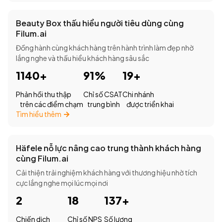
Beauty Box thấu hiểu người tiêu dùng cùng
Filum.ai
Đồng hành cùng khách hàng trên hành trình làm đẹp nhờ
lắng nghe và thấu hiểu khách hàng sâu sắc
1140+
91%
19+
Phản hồi thu thập
Chỉ số CSAT
Chi nhánh
trên các điểm chạm
trung bình
được triển khai
Tìm hiểu thêm
Häfele nỗ lực nâng cao trung thành khách hàng
cùng Filum.ai
Cải thiện trải nghiệm khách hàng với thương hiệu nhờ tích
cực lắng nghe mọi lúc mọi nơi
2
18
137+
Chiến dịch
Chỉ số NPS
Số lượng