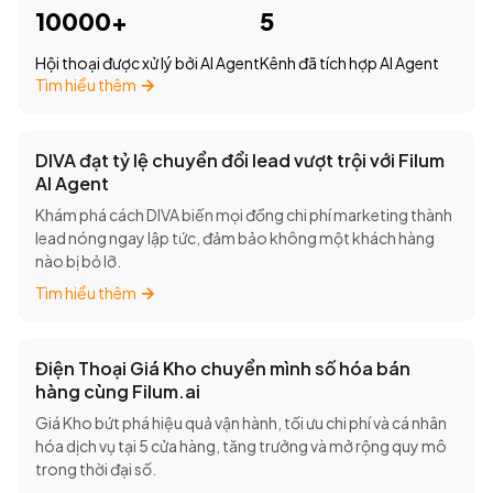
10000+
5
Hội thoại được xử lý bởi AI Agent
Kênh đã tích hợp AI Agent
Tìm hiểu thêm
DIVA đạt tỷ lệ chuyển đổi lead vượt trội với Filum
AI Agent
Khám phá cách DIVA biến mọi đồng chi phí marketing thành
lead nóng ngay lập tức, đảm bảo không một khách hàng
nào bị bỏ lỡ.
Tìm hiểu thêm
Điện Thoại Giá Kho chuyển mình số hóa bán
hàng cùng Filum.ai
Giá Kho bứt phá hiệu quả vận hành, tối ưu chi phí và cá nhân
hóa dịch vụ tại 5 cửa hàng, tăng trưởng và mở rộng quy mô
trong thời đại số.