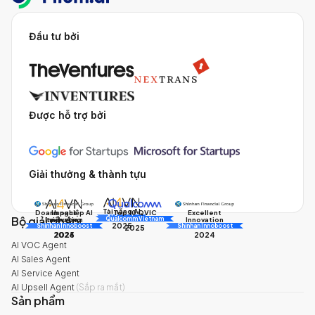
Đầu tư bởi
Được hỗ trợ bởi
Giải thưởng & thành tựu
Tài năng AI
Doanh nghiệp AI
Impact
Excellent
Top 10 QVIC
Bộ giải pháp
AI Awards
Innovation
triển vọng
Innovation
Qualcomm Vietnam
2025
Shinhan Innoboost
AI Awards
Shinhan Innoboost
2025
2024
2025
2024
AI VOC Agent
AI Sales Agent
AI Service Agent
AI Upsell Agent
(
Sắp ra mắt
)
Sản phẩm