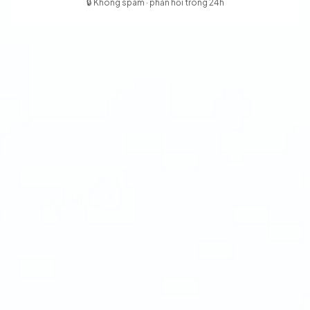
🔒
Không spam · phản hồi trong 24h